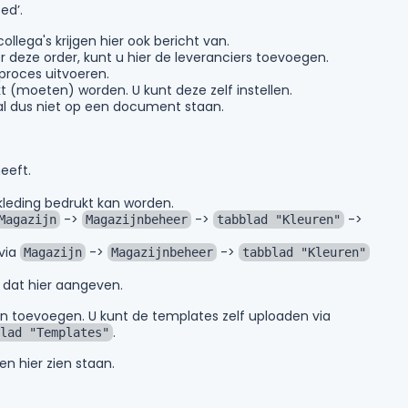
ed’.
ollega's krijgen hier ook bericht van.
deze order, kunt u hier de leveranciers toevoegen.
proces uitvoeren.
 (moeten) worden. U kunt deze zelf instellen.
 zal dus niet op een document staan.
eeft.
 kleding bedrukt kan worden.
->
->
->
Magazijn
Magazijnbeheer
tabblad "Kleuren"
 via
->
->
Magazijn
Magazijnbeheer
tabblad "Kleuren"
u dat hier aangeven.
en toevoegen. U kunt de templates zelf uploaden via
.
lad "Templates"
en hier zien staan.