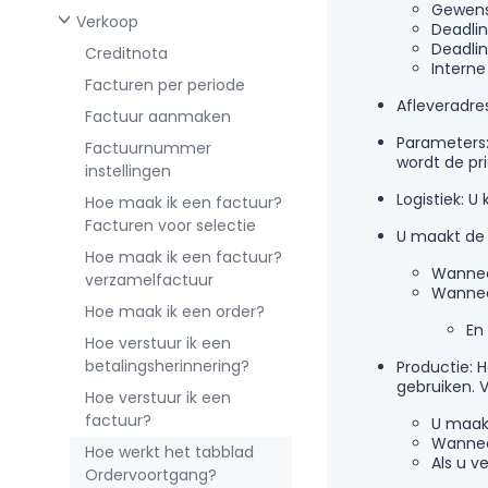
Gewens
Verkoop
Deadlin
Deadlin
Creditnota
Interne
Facturen per periode
Afleveradre
Factuur aanmaken
Parameters: 
Factuurnummer
wordt de pri
instellingen
Logistiek: 
Hoe maak ik een factuur?
Facturen voor selectie
U maakt de s
Hoe maak ik een factuur?
Wanneer
verzamelfactuur
Wanneer
Hoe maak ik een order?
En
Hoe verstuur ik een
betalingsherinnering?
Productie: H
gebruiken. 
Hoe verstuur ik een
factuur?
U maakt
Wanneer
Hoe werkt het tabblad
Als u v
Ordervoortgang?