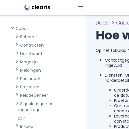
Docs
Cub
Cubus
Hoe w
Beheer
Contracten
Op het tabblad “
Dashboard
Contactgege
Magazijn
ingevuld.
Meldingen
Diensten: O
Personeel
“Orderdetail
Projecten
Orderda
Relatiebeheer
de datu
Proefd
Signaleringen en
Contact
rapportage
goede 
Leverda
ZZP
dan sta
Inkoop
Produc