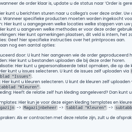
 wanneer de order klaar is, update u de status naar ‘Order is gere
ier kunt u berichten sturen naar u collega’s over deze order. Uw c
s: Wanneer specifieke producten moeten worden ingekocht voor 
: Hier kunt u aangegeven welke locaties welke stappen van uw 
ier kunt u aangeven welke methodes er voor deze order gebruikt
rkingen: Hier kunt opmerkingen plaatsen, dit veld is intern, het
ties: Geef hier specifieke instructies over het printproces aan.
staan nog een aantal opties:
ceerd door: U kunt hier aangeven wie de order geproduceerd h
en: Hier kunt u bestanden uploaden die bij deze order horen.
lisatie: Hier kunt u gepersonaliseerde tekst opmaken, die op de
 Hier kunt u issues selecteren. U kunt de issues zelf uploaden via
.
blad "Issues"
: Hier kunt u kleuren selecteren. U kunt de kleuren zelf uploaden
.
tabblad "Kleuren"
leding: Heeft de relatie zelf hun kleding aangeleverd? Dan kunt 
mplates: Hier kun je voor deze eigen kleding templates en kleur
->
->
->
gazijn
Magazijnbeheer
tabblad "Kleuren"
subtabb
raken: Als er contracten met deze relatie zijn, zult u de afsprak