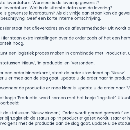
te leverdatum: Wanneer is de levering gewenst?
e leverdatum: Wat is de uiterste datm van de levering?
e is gewenste leverdatum? Als dit vinkje aan staan kan de gewe
 beschrijving: Geef een korte interne omschrijving.
s: Hier staat het afleveradres en de aflevermethode> Dit wordt 
Hier staan extra instellingen over de order zoals of het een herhaa
oriteit hoog.
U kunt een logistiek proces maken in combinatie met ‘Productie’.
tatussen ‘Nieuw’, ‘In productie’ en ‘Verzonden’.
 een order binnenkomt, staat de order standaard op ‘Nieuw’.
 u er mee aan de slag gaat, update u de order naar ‘In productie’
 wanneer de productie er mee klaar is, update u de order naar ‘
et kopje ‘Productie’ werkt samen met het kopje ‘Logistiek’. U ku
Voorbeeld:
 de statussen ‘Nieuw binnen’, ‘Order wordt gereed gemaakt’ en ‘
 bij ‘Logistiek’ de status op ‘In productie’ gezet wordt, staar er h
ervolgens met de productie aan de slag gaat, update u de statu