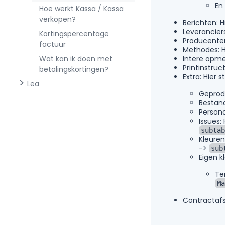
En
Hoe werkt Kassa / Kassa
verkopen?
Berichten: H
Leverancier
Kortingspercentage
Producenten
factuur
Methodes: H
Wat kan ik doen met
Intere opme
Printinstruc
betalingskortingen?
Extra: Hier 
Lea
Geprodu
Bestand
Persona
Issues:
subtab
Kleuren
->
sub
Eigen k
Te
Ma
Contractafsp