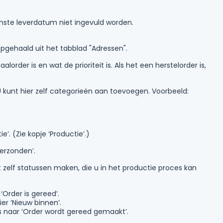
nste leverdatum niet ingevuld worden.
opgehaald uit het tabblad "Adressen".
lorder is en wat de prioriteit is. Als het een herstelorder is,
 U kunt hier zelf categorieën aan toevoegen. Voorbeeld:
. (Zie kopje ‘Productie’.)
Verzonden’.
nt zelf statussen maken, die u in het productie proces kan
Order is gereed’.
ier ‘Nieuw binnen’.
s naar ‘Order wordt gereed gemaakt’.