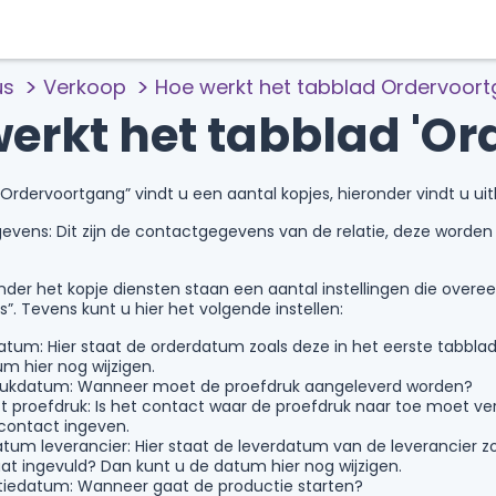
us
Verkoop
Hoe werkt het tabblad Ordervoor
erkt het tabblad 'O
Ordervoortgang” vindt u een aantal kopjes, hieronder vindt u uitl
vens: Dit zijn de contactgegevens van de relatie, deze worden 
nder het kopje diensten staan een aantal instellingen die ove
s”. Tevens kunt u hier het volgende instellen:
tum: Hier staat de orderdatum zoals deze in het eerste tabblad 
m hier nog wijzigen.
rukdatum: Wanneer moet de proefdruk aangeleverd worden?
 proefdruk: Is het contact waar de proefdruk naar toe moet ver
contact ingeven.
tum leverancier: Hier staat de leverdatum van de leverancier zoa
at ingevuld? Dan kunt u de datum hier nog wijzigen.
tiedatum: Wanneer gaat de productie starten?