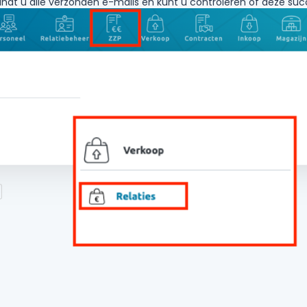
 vindt u alle verzonden e-mails en kunt u controleren of deze succ