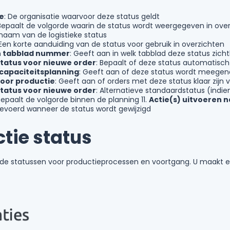
e
: De organisatie waarvoor deze status geldt
 Bepaalt de volgorde waarin de status wordt weergegeven in ove
 naam van de logistieke status
 Een korte aanduiding van de status voor gebruik in overzichten
in tabblad nummer
: Geeft aan in welk tabblad deze status zicht
 status voor nieuwe order
: Bepaalt of deze status automatisch
 capaciteitsplanning
: Geeft aan of deze status wordt meegen
voor productie
: Geeft aan of orders met deze status klaar zijn 
 status voor nieuwe order
: Alternatieve standaardstatus (indi
Bepaalt de volgorde binnen de planning 11.
Actie(s) uitvoeren 
evoerd wanneer de status wordt gewijzigd
tie status
 u de statussen voor productieprocessen en voortgang. U maakt