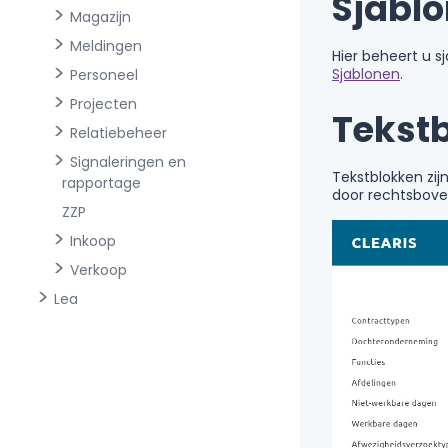
Sjabl
Magazijn
Meldingen
Hier beheert u 
Sjablonen
.
Personeel
Projecten
Tekst
Relatiebeheer
Signaleringen en
Tekstblokken zi
rapportage
door rechtsbov
ZZP
Inkoop
Verkoop
Lea