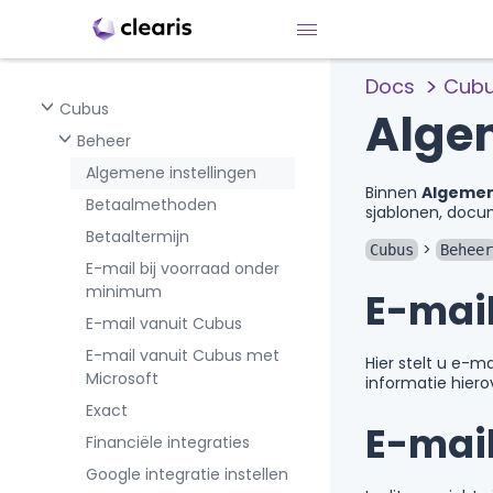
Docs
Cub
Cubus
Alge
Beheer
Algemene instellingen
Binnen
Algemen
Betaalmethoden
sjablonen, docu
Betaaltermijn
>
Cubus
Beheer
E-mail bij voorraad onder
minimum
E-mail
E-mail vanuit Cubus
E-mail vanuit Cubus met
Hier stelt u e-m
Microsoft
informatie hiero
Exact
E-mail
Financiële integraties
Google integratie instellen