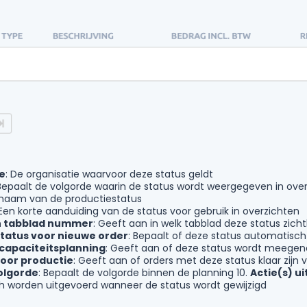
e
: De organisatie waarvoor deze status geldt
 Bepaalt de volgorde waarin de status wordt weergegeven in ove
 naam van de productiestatus
 Een korte aanduiding van de status voor gebruik in overzichten
in tabblad nummer
: Geeft aan in welk tabblad deze status zicht
 status voor nieuwe order
: Bepaalt of deze status automatisch
 capaciteitsplanning
: Geeft aan of deze status wordt meegen
voor productie
: Geeft aan of orders met deze status klaar zijn 
olgorde
: Bepaalt de volgorde binnen de planning 10.
Actie(s) u
 worden uitgevoerd wanneer de status wordt gewijzigd