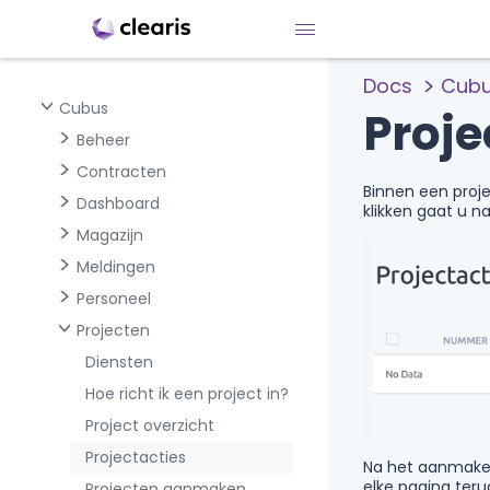
Docs
Cub
Cubus
Proje
Beheer
Contracten
Binnen een proje
Dashboard
klikken gaat u n
Magazijn
Meldingen
Personeel
Projecten
Diensten
Hoe richt ik een project in?
Project overzicht
Projectacties
Na het aanmaken
elke pagina teru
Projecten aanmaken