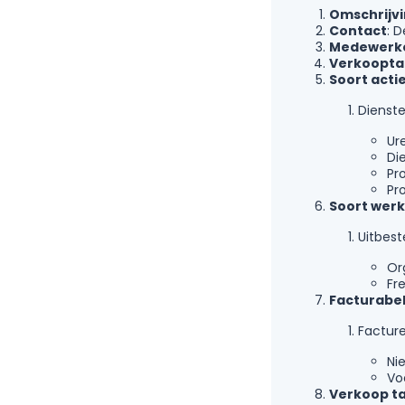
Omschrijv
Contact
: 
Medewerk
Verkooptar
Soort acti
Dienst
Ur
Di
Pr
Pr
Soort werk
Uitbes
Or
Fr
Facturabe
Factur
Ni
Vo
Verkoop t