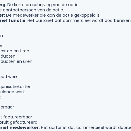
ing
: De korte omschrijving van de actie.
De contactpersoon van de actie.
er
: De medewerker die aan de actie gekoppeld is.
ief functie
: Het uurtarief dat commercieel wordt doorbereken
e
:
en
en
ensten en Uren
oducten
oducten en uren
teed werk
ganisatiekosten
eelance werk
l
:
eerbaar
et factureerbaar
oruit gefactureerd
arief medewerker
: Het uurtarief dat commercieel wordt door