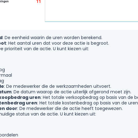
d
: De eenheid waarin de uren worden berekend.
oot
: Het aantal uren dat voor deze actie is begroot.
De prioriteit van de actie. U kunt kiezen uit:
og
rmaal
ag
de
: De medewerker die de werkzaamheden uitvoert.
atum
: De datum waarop de actie uiterlijk afgerond moet zijn.
rkoopbedrag uren
: Het totale verkoopbedrag op basis van de b
stenbedrag uren
: Het totale kostenbedrag op basis van de uren
n door
: De medewerker die de actie heeft toegewezen.
 huidige status van de actie. U kunt kiezen uit:
oordelen