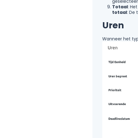
geselecteer
Totaal
: He
totaal
: De 
Uren
Wanneer het typ