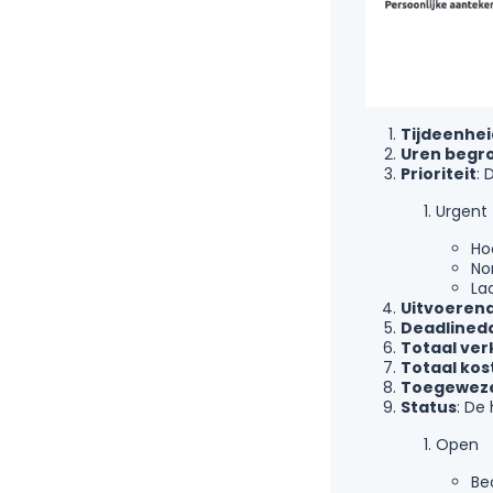
Tijdeenhei
Uren begr
Prioriteit
: 
Urgent
Ho
No
La
Uitvoeren
Deadlined
Totaal ve
Totaal ko
Toegeweze
Status
: De
Open
Be