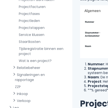
Projectfacturen
Projectfases
Projectleden
Projectstappen
Service klussen
Staartkosten
Tijdsregistratie binnen een
project
Wat is een project?
Nummer
: 
Relatiebeheer
Stapnumme
systeem ber
Signaleringen en
Naam
: De 
rapportage
Project
: He
Projectsta
ZZP
**% gereed*
Inkoop
Projec
Verkoop
Lea