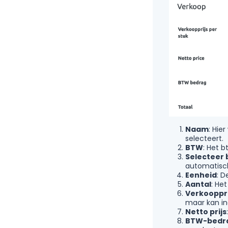
Naam
: Hie
selecteert.
BTW
: Het b
Selecteer 
automatisc
Eenheid
: D
Aantal
: He
Verkooppri
maar kan in
Netto prijs
BTW-bedr