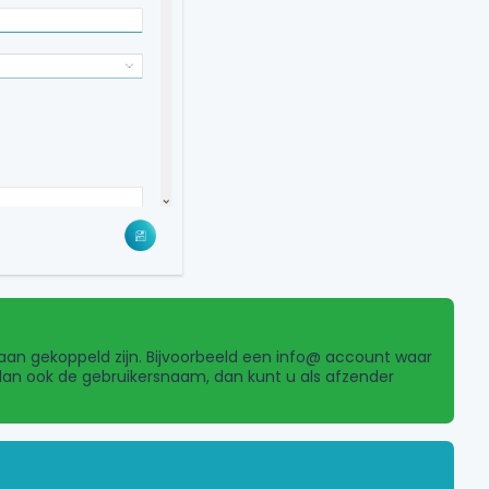
n gekoppeld zijn. Bijvoorbeeld een info@ account waar
dan ook de gebruikersnaam, dan kunt u als afzender