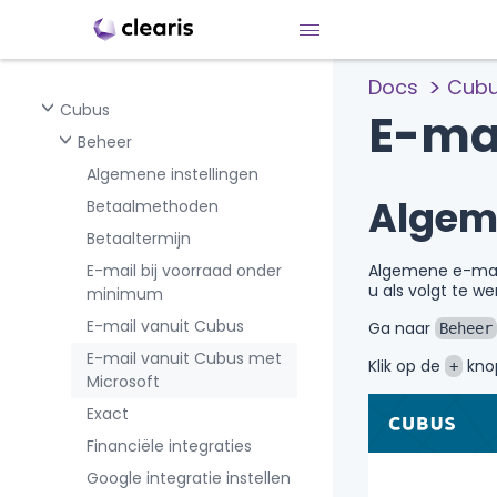
Docs
Cub
Cubus
E-mai
Beheer
Algemene instellingen
Algeme
Betaalmethoden
Betaaltermijn
E-mail bij voorraad onder
Algemene e-mail
u als volgt te we
minimum
E-mail vanuit Cubus
Ga naar
Beheer
E-mail vanuit Cubus met
Klik op de
knop
+
Microsoft
Exact
Financiële integraties
Google integratie instellen