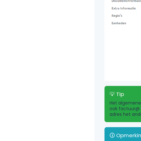
Het algemene 
ook factuur@ 
adres het and