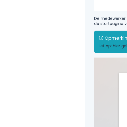
De medewerker wo
de startpagina 
Let op: hier g