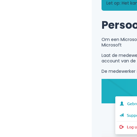
Let op: Het k
Persoo
Om een Microso
Microsoft
Laat de medewerk
account van de
De medewerker i