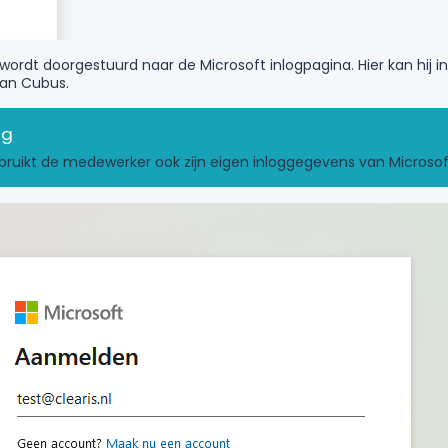
rdt doorgestuurd naar de Microsoft inlogpagina. Hier kan hij 
van Cubus.
ebruikt de medewerker ook zijn eigen inloggegevens van Microsof