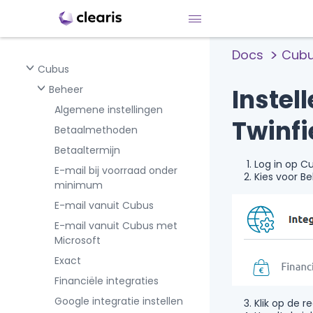
Docs
Cub
Cubus
Beheer
Instel
Algemene instellingen
Twinfi
Betaalmethoden
Betaaltermijn
Log in op C
E-mail bij voorraad onder
Kies voor Be
minimum
E-mail vanuit Cubus
E-mail vanuit Cubus met
Microsoft
Exact
Financiële integraties
Google integratie instellen
Klik op de r