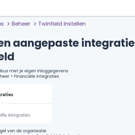
us
Beheer
Twinfield instellen
len aangepaste integrati
eld
ubus met je eigen inloggegevens
heer > Financiële integraties
egel van de organisatie