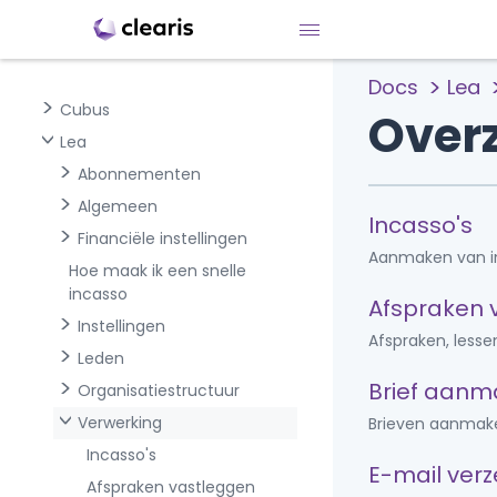
Docs
Lea
Cubus
Over
Lea
Abonnementen
Algemeen
Incasso's
Financiële instellingen
Aanmaken van in
Hoe maak ik een snelle
incasso
Afspraken 
Instellingen
Afspraken, lesse
Leden
Brief aan
Organisatiestructuur
Verwerking
Brieven aanmak
Incasso's
E-mail ver
Afspraken vastleggen