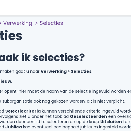
Verwerking
Selecties
ties
ak ik selecties?
 maken gaat u naar
Verwerking > Selecties
.
Nieuw
.
er opent, hier moet de naam van de selectie ingevuld worden e
 suborganisatie ook nog gekozen worden, dit is niet verplicht.
lad
Selectiecriteria
kunnen verschillende criteria ingevuld worde
ervolgens ziet u onder het tabblad
Geselecteerden
een overzic
 worden door een lid te selecteren en op de knop
Uitsluiten
te k
lad
Jubilea
kan eventueel een bepaald jubileum ingesteld worde