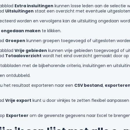
tabblad
Extra insluitingen
kunnen losse leden aan de selectie 
lad
Uitsluitingen
staat een overzicht met eventuele uitgesloten
electeerd worden en vervolgens kan de uitsluiting ongedaan wo
ng ongedaan maken
te klikken.
lad
Groepen
kunnen groepen toegevoegd of uitgesloten worde
tabblad
Vrije gebieden
kunnen vrije gebieden toegevoegd of ui
lad
Totaaloverzicht
wordt het eind overzicht gemaakt door op
tabbladen met de bijbehorende criteria, insluitingen en uitsluit
n ontdubbeld.
 u het resultaat exporteren naar een
CSV bestand
,
exporteren
lad
Vrije export
kunt u door vinkjes te zetten flexibel aanpassen
knop
Exporteer
om de gewenste gegevens naar Excel te brengen