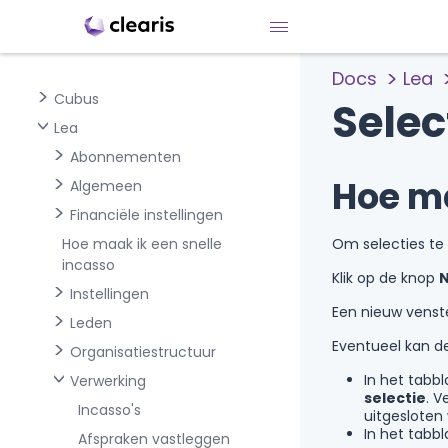
Docs
Lea
Cubus
Selec
Lea
Abonnementen
Hoe ma
Algemeen
Financiële instellingen
Hoe maak ik een snelle
Om selecties te
incasso
Klik op de knop
Instellingen
Een nieuw venst
Leden
Eventueel kan de
Organisatiestructuur
In het tabb
Verwerking
selectie
. V
Incasso's
uitgesloten
In het tabb
Afspraken vastleggen