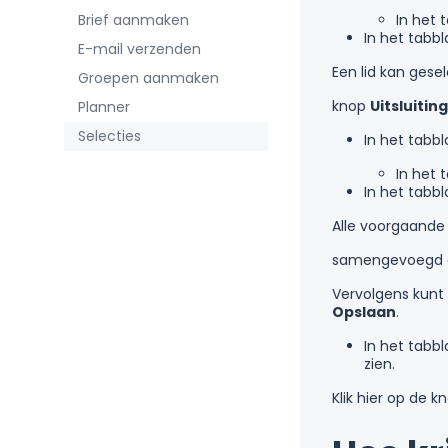
Brief aanmaken
In het 
In het tabb
E-mail verzenden
Een lid kan ges
Groepen aanmaken
knop
Uitsluiti
Planner
Selecties
In het tabb
In het 
In het tabb
Alle voorgaande 
samengevoegd e
Vervolgens kunt
Opslaan
.
In het tabb
zien.
Klik hier op de 