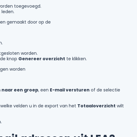
worden toegevoegd.
 leden.
rden gemaakt door op de
n.
tgesloten worden.
 de knop
Genereer overzicht
te klikken.
ingen worden
 naar een groep
, een
E-mail versturen
of de selectie
 welke velden u in de export van het
Totaaloverzicht
wilt
.